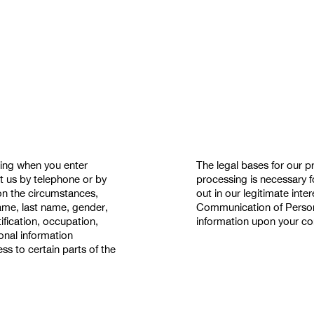
ding when you enter
The legal bases for our p
t us by telephone or by
processing is necessary f
on the circumstances,
out in our legitimate inte
ame, last name, gender,
Communication of Person
fication, occupation,
information upon your con
onal information
ss to certain parts of the