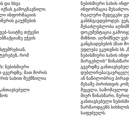
ს და სხვა
ნებისმიერი სახის ინ
 იქნას გამოგზავნილი.
ინფორმაცია შესაძლოა
ული ინფორმაციის
რეალური შედეგები ვე
ოწერის გაუქმების
განსხვავდებოდეს. ვე
შესაძლებლობა აღნიშნ
ვებ-საიტზე თქვენი
დოკუმენტაცია გამოიყე
ნზაქციაზე ეჭვის
მიზნით. აღნიშნულ ვებ
განცხადებების (მათ შ
სტუმრებიან,
უფლება ეკუთვნის სს 
ტურებენ, რომ
ნებისმიერი სახის ინფ
მარგებლის“ წინასწარ
ს: ნებისმიერი
გვერდზე განთავსებულ
-გვერდზე, მათ შორის
დუბლირება/გავრცელებ
რის სახით შექმნილია
ან ნაწილობრივ პირადი
მესამე პირისთვის კო
განთავსებული
შეცვლა, სამომავლოდ გ
ცნოს
მიერ წინასწარი, წერი
განთავსებული ნებისმ
წარმაოდგენს სისხლის
საფუძველს.